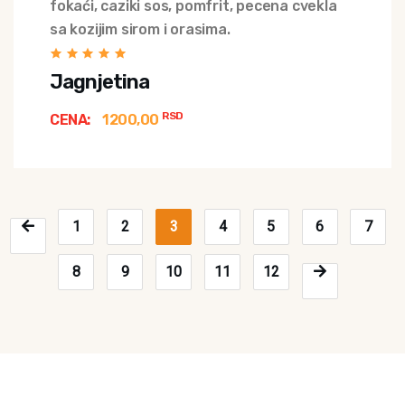
fokaći, caziki sos, pomfrit, pecena cvekla
sa kozijim sirom i orasima.
Jagnjetina
RSD
CENA:
1200,00
1
2
3
4
5
6
7
8
9
10
11
12