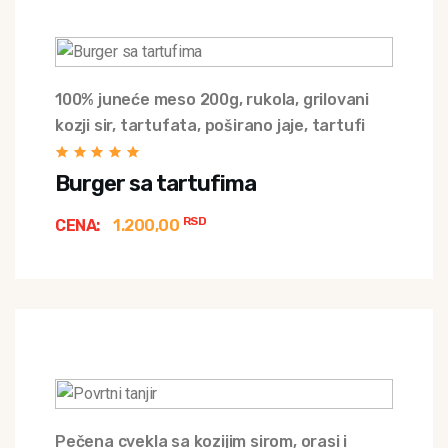
100% juneće meso 200g, rukola, grilovani
kozji sir, tartufata, poširano jaje, tartufi
Burger sa tartufima
RSD
CENA:
1.200,00
Pečena cvekla sa kozijim sirom, orasi i