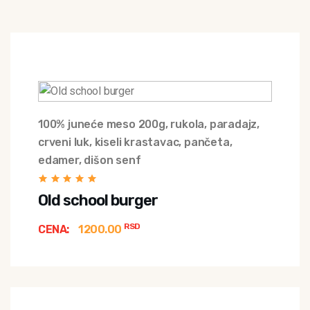
100% juneće meso 200g, rukola, paradajz,
crveni luk, kiseli krastavac, pančeta,
edamer, dišon senf
Old school burger
RSD
CENA:
1200.00