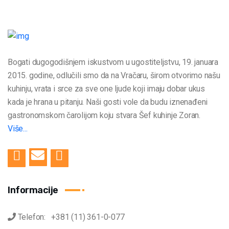
Bogati dugogodišnjem iskustvom u ugostiteljstvu, 19. januara
2015. godine, odlučili smo da na Vračaru, širom otvorimo našu
kuhinju, vrata i srce za sve one ljude koji imaju dobar ukus
kada je hrana u pitanju. Naši gosti vole da budu iznenađeni
gastronomskom čarolijom koju stvara Šef kuhinje Zoran.
Više...
Informacije
Telefon: +381 (11) 361-0-077