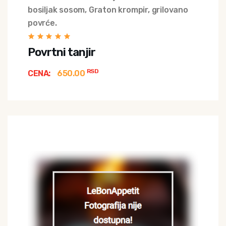
bosiljak sosom, Graton krompir, grilovano
povrće.
Povrtni tanjir
RSD
CENA:
650.00