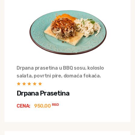
Drpana prasetina u BBQ sosu, koloslo
salata, povrtni pire, domaća fokaća.
Drpana Prasetina
RSD
CENA:
950,00