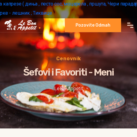
зе ( диња , песто сос, моцарела , пршута, Чери парадајз )
 лешник ; Тиквице
Pozovite Odmah
Cenovnik
Šefovi i Favoriti - Meni
LeBonAppetit