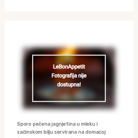
Sporo pečena jagnjetina u mleku i
začinskom bilju servirana na domaćoj